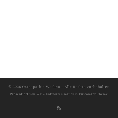
© 2026
Osteopathie Wachau
– Alle Rechte vorbehalten
Präsentiert von
WP
– Entworfen mit dem
Customizr-Theme