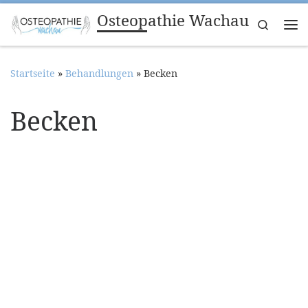
Osteopathie Wachau
Zum Inhalt springen
Search
Me
Startseite
»
Behandlungen
»
Becken
Becken