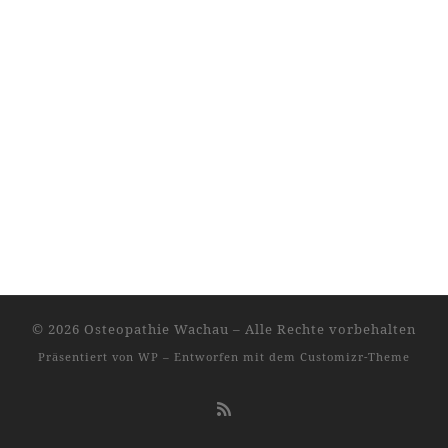
© 2026
Osteopathie Wachau
– Alle Rechte vorbehalten
Präsentiert von
WP
– Entworfen mit dem
Customizr-Theme