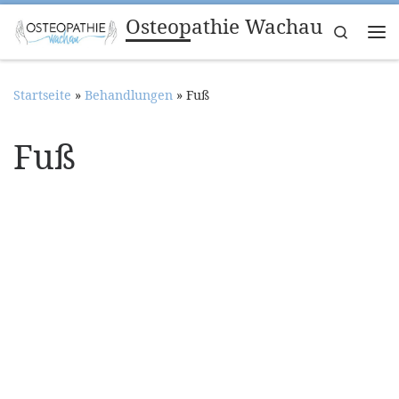
Osteopathie Wachau
Zum Inhalt springen
Search
Me
Startseite
»
Behandlungen
»
Fuß
Fuß