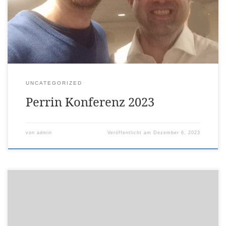
vielen Aktivitäten von Dr Perrin war der Höhepunkt
diesmal für mich die vorläufigen Resultate der aktuell
laufenden Studie über die Perrin […]
UNCATEGORIZED
Perrin Konferenz 2023
von
admin
Veröffentlicht am
Dezember 6, 2023
Für Long-COVID, ME/CFS Patienten bin ich immer