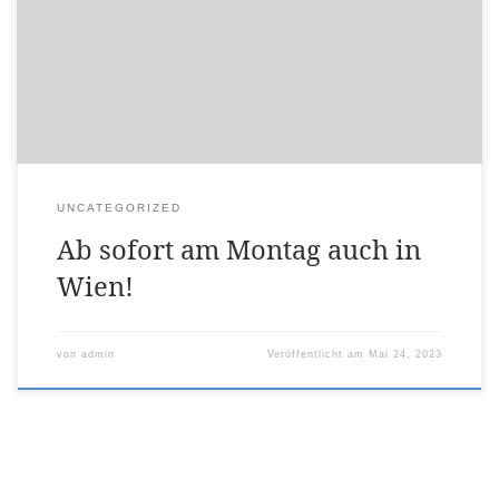
Montags in Wien verfügbar. Derzeit nur Nachmittags, aber
bei weiterem Interesse auch Vormittags. Die Adresse ist
Physiotherapie am Spitz, Pragerstrasse 6/7, 1210 Wien.
UNCATEGORIZED
Ab sofort am Montag auch in
Wien!
von
admin
Veröffentlicht am
Mai 24, 2023